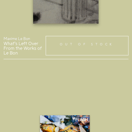
Maxime Le Bon
What's Left Over
OUT OF STOCK
From the Works of
Le Bon