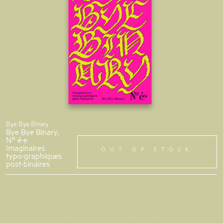
Bye Bye Binary
Bye Bye Binary,
N° é·e
Imaginaires
OUT OF STOCK
typo·graphiques
post-binaires