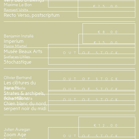
Maxime Le Bon
€25.00
Bernard Voïta
Recto Verso, postscriptum
€8.00
Benjamin Installé
Imperium
€15.00
Pierre Martel
Musée Beaux Arts
OUT OF STOCK
Surfaces Utiles
Stochastique
Olivier Bertrand
OUT OF STOCK
Les clôtures du
paradis
Pierre Merle
OUT OF STOCK
Strates & archipels,
échantillons
Diane Malatesta
OUT OF STOCK
Chien blanc du nord,
serpent noir du midi
€12.00
Julien Auregan
Zoom Age
OUT OF STOCK