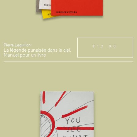
Pierre Leguillon
€12.00
La légende punaisée dans le ciel,
Manuel pour un livre