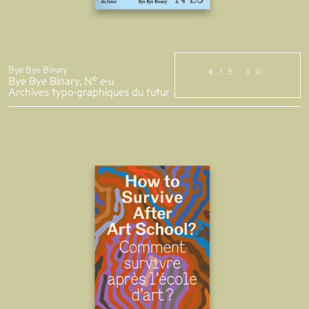
Bye Bye Binary
€15.00
Bye Bye Binary, N° e·u
Archives typo·graphiques du futur